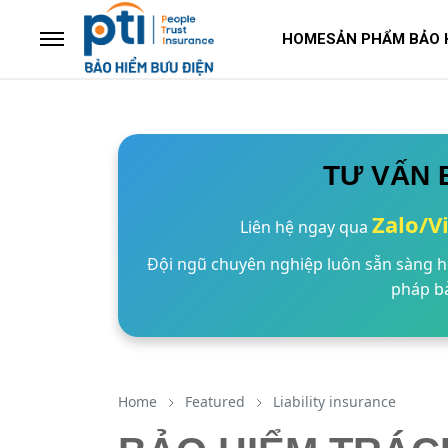
HOME
SẢN PHẨM BẢO 
TƯ VẤN 
Zalo/V
Liên hệ ngay qua
Đội ngũ chuyên nghiệp luôn sẵn sàng hỗ
pháp bả
Home
Featured
Liability insurance