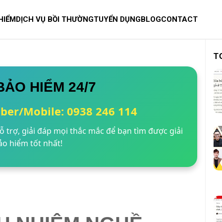
HIỂM
DỊCH VỤ BỒI THƯỜNG
TUYỂN DỤNG
BLOG
CONTACT
T
BẢO HIỂM 24/7
iber/Mobile: 0938 246 114
 trợ, giải đáp mọi thắc mắc để bạn tìm được giải
o hiểm tốt nhất!