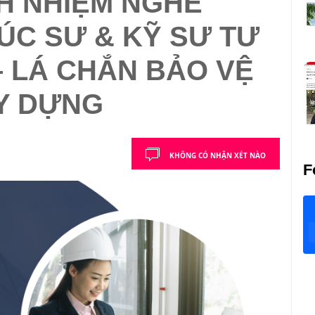
H NHIỆM NGHỀ
ÚC SƯ & KỸ SƯ TƯ
– LÁ CHẮN BẢO VỆ
Y DỰNG
KHÔNG CÓ NHẬN XÉT NÀO
F