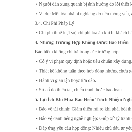
• Người dân xung quanh bị ảnh hưởng do lỗi thiết k
• Ví dụ: Một tòa nhà bị nghiêng do nền móng yếu,
3.4. Chi Phí Pháp Lý
• Chi phí thuê luật sư, chi phí tòa án khi bị khách h
4. Những Trường Hợp Không Được Bảo Hiểm
Bảo hiểm không chi trả trong các trường hợp:
• Cố ý vi phạm quy định hoặc tiêu chuẩn xây dựng
• Thiết kế không tuân theo hợp đồng nhưng chưa gây
• Hành vi gian lận hoặc lừa đảo.
• Sự cố do thiên tai, chiến tranh hoặc bạo loạn.
5. Lợi Ích Khi Mua Bảo Hiểm Trách Nhiệm Ngh
• Bảo vệ tài chính: Giảm thiểu rủi ro khi phải bồi th
• Bảo vệ danh tiếng nghề nghiệp: Giúp xử lý tranh
• Đáp ứng yêu cầu hợp đồng: Nhiều chủ đầu tư yêu 