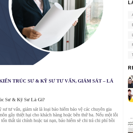
L
R
IẾN TRÚC SƯ & KỸ SƯ TƯ VẤN, GIÁM SÁT – LÁ
úc Sư & Kỹ Sư Là Gì?
 sư tư vấn, giám sát là loại bảo hiểm bảo vệ các chuyên gia
 môn gây thiệt hại cho khách hàng hoặc bên thứ ba. Nếu một lỗi
tổn thất tài chính hoặc tai nạn, bảo hiểm sẽ chi trả chi phí bồi