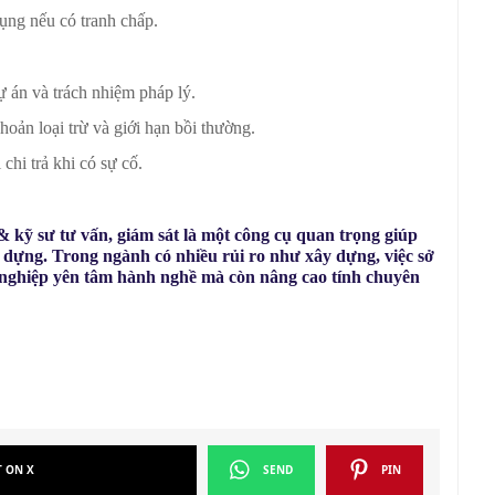
tụng nếu có tranh chấp.
 án và trách nhiệm pháp lý.
oản loại trừ và giới hạn bồi thường.
chi trả khi có sự cố.
 kỹ sư tư vấn, giám sát là một công cụ quan trọng giúp
ây dựng. Trong ngành có nhiều rủi ro như xây dựng, việc sở
nghiệp yên tâm hành nghề mà còn nâng cao tính chuyên
T ON X
SEND
PIN