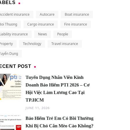
ABELS
Accident insurance
Autocare
Boat insurance
Boi Thuong
Cargo insurance
Fire insurance
Liability insurance
News
People
Property
Technology
Travel insurance
Tuyển Dụng
ECENT POST
Tuyển Dụng Nhân Viên Kinh
Doanh Bảo Hiểm PTI 2026 – Cơ
Hội Việc Làm Lương Cao Tại
TP.HCM
JUNE 11, 2026
Bảo Hiểm Trẻ Em Có Bồi Thường
Khi Bị Chó Cắn Mèo Cào Không?