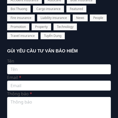
Accident insurance
Autocare
Boat insurance
Boi Thuong
Cargo insurance
Featured
Fire insurance
Liability insurance
News
People
Promotion
Property
Technology
Travel insurance
Tuyển Dụng
GỦI YÊU CẦU TƯ VẤN BẢO HIỂM
Tên
Email
*
Thông báo
*