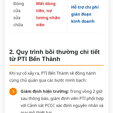
Đóng
Mất dòng
Hỗ trợ chi phí
cửa
tiền, nợ
gián đoạn
sửa
lương nhân
kinh doanh
chữa
viên
2. Quy trình bồi thường chi tiết
từ PTI Bến Thành
Khi sự cố xảy ra, PTI Bến Thành sẽ đồng hành
cùng chủ quán qua các bước minh bạch:
Giám định hiện trường:
Trong vòng 2 giờ
1
sau thông báo, giám định viên PTI phối hợp
với Cảnh sát PCCC xác định nguyên nhân và
quy mô thiệt hại.