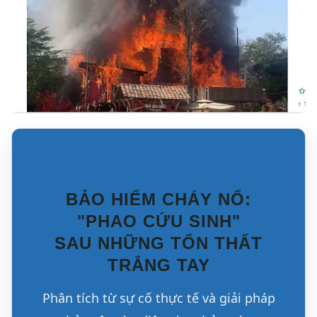
BẢO HIỂM CHÁY NỔ:
"PHAO CỨU SINH"
SAU NHỮNG TỔN THẤT
TRẮNG TAY
Phân tích từ sự cố thực tế và giải pháp