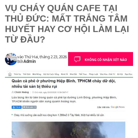
VỤ CHÁY QUÁN CAFE TẠI
THỦ ĐỨC: MẤT TRẮNG TÂM
HUYẾT HAY CƠ HỘI LÀM LẠI
TỪ ĐẦU?
vào
Thứ Hai, tháng 2 23, 2026
KHÔNG CÓ NHẬN XÉT NÀO
Bởi
Admin