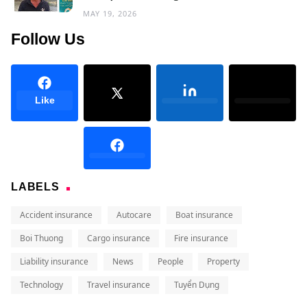
MAY 19, 2026
Follow Us
Like
LABELS
Accident insurance
Autocare
Boat insurance
Boi Thuong
Cargo insurance
Fire insurance
Liability insurance
News
People
Property
Technology
Travel insurance
Tuyển Dụng