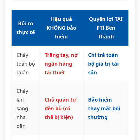
Hậu quả
Quyền lợi TẠI
Rủi ro
KHÔNG bảo
PTI Bến
thực tế
hiểm
Thành
Cháy
Trắng tay, nợ
Chi trả toàn
toàn bộ
ngân hàng
bộ giá trị tài
quán
tái thiết
sản
Cháy
lan
Chủ quán tự
Bảo hiểm
sang
đền bù (có
thay mặt bồi
nhà
thể bị kiện)
thường
dân