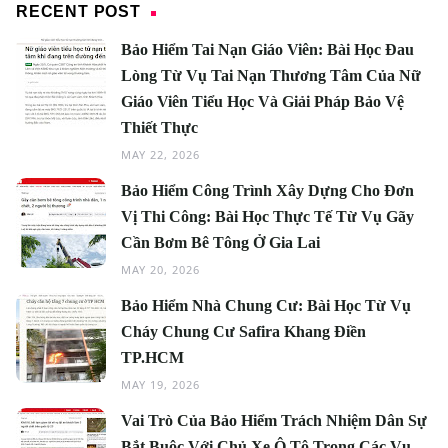
RECENT POST
Bảo Hiểm Tai Nạn Giáo Viên: Bài Học Đau
Lòng Từ Vụ Tai Nạn Thương Tâm Của Nữ
Giáo Viên Tiểu Học Và Giải Pháp Bảo Vệ
Thiết Thực
MAY 22, 2026
Bảo Hiểm Công Trình Xây Dựng Cho Đơn
Vị Thi Công: Bài Học Thực Tế Từ Vụ Gãy
Cần Bơm Bê Tông Ở Gia Lai
MAY 20, 2026
Bảo Hiểm Nhà Chung Cư: Bài Học Từ Vụ
Cháy Chung Cư Safira Khang Điền
TP.HCM
MAY 19, 2026
Vai Trò Của Bảo Hiểm Trách Nhiệm Dân Sự
Bắt Buộc Với Chủ Xe Ô Tô Trong Các Vụ