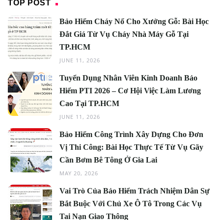
TOP POST
Bảo Hiểm Cháy Nổ Cho Xưởng Gỗ: Bài Học
Đắt Giá Từ Vụ Cháy Nhà Máy Gỗ Tại
TP.HCM
JUNE 11, 2026
Tuyển Dụng Nhân Viên Kinh Doanh Bảo
Hiểm PTI 2026 – Cơ Hội Việc Làm Lương
Cao Tại TP.HCM
JUNE 11, 2026
Bảo Hiểm Công Trình Xây Dựng Cho Đơn
Vị Thi Công: Bài Học Thực Tế Từ Vụ Gãy
Cần Bơm Bê Tông Ở Gia Lai
MAY 20, 2026
Vai Trò Của Bảo Hiểm Trách Nhiệm Dân Sự
Bắt Buộc Với Chủ Xe Ô Tô Trong Các Vụ
Tai Nạn Giao Thông