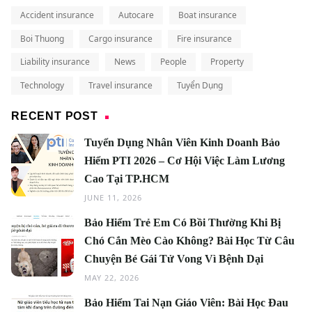
Accident insurance
Autocare
Boat insurance
Boi Thuong
Cargo insurance
Fire insurance
Liability insurance
News
People
Property
Technology
Travel insurance
Tuyển Dụng
RECENT POST
Tuyển Dụng Nhân Viên Kinh Doanh Bảo
Hiểm PTI 2026 – Cơ Hội Việc Làm Lương
Cao Tại TP.HCM
JUNE 11, 2026
Bảo Hiểm Trẻ Em Có Bồi Thường Khi Bị
Chó Cắn Mèo Cào Không? Bài Học Từ Câu
Chuyện Bé Gái Tử Vong Vì Bệnh Dại
MAY 22, 2026
Bảo Hiểm Tai Nạn Giáo Viên: Bài Học Đau