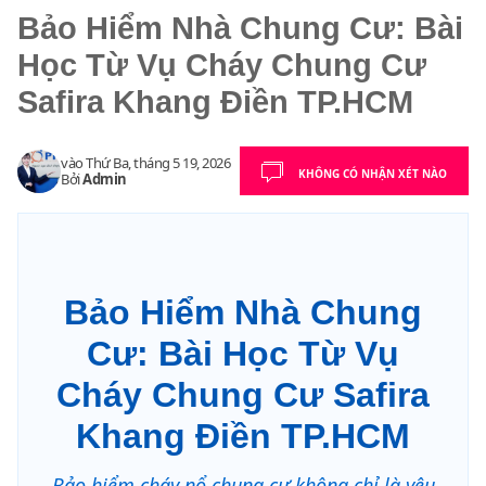
Bảo Hiểm Nhà Chung Cư: Bài
Học Từ Vụ Cháy Chung Cư
Safira Khang Điền TP.HCM
vào
Thứ Ba, tháng 5 19, 2026
KHÔNG CÓ NHẬN XÉT NÀO
Bởi
Admin
Bảo Hiểm Nhà Chung
Cư: Bài Học Từ Vụ
Cháy Chung Cư Safira
Khang Điền TP.HCM
Bảo hiểm cháy nổ chung cư không chỉ là yêu