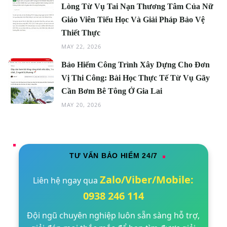
Lòng Từ Vụ Tai Nạn Thương Tâm Của Nữ
Giáo Viên Tiểu Học Và Giải Pháp Bảo Vệ
Thiết Thực
MAY 22, 2026
Bảo Hiểm Công Trình Xây Dựng Cho Đơn
Vị Thi Công: Bài Học Thực Tế Từ Vụ Gãy
Cần Bơm Bê Tông Ở Gia Lai
MAY 20, 2026
TƯ VẤN BẢO HIỂM 24/7
Zalo/Viber/Mobile:
Liên hệ ngay qua
0938 246 114
Đội ngũ chuyên nghiệp luôn sẵn sàng hỗ trợ,