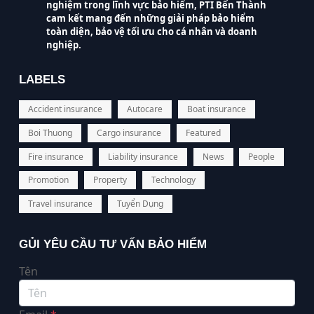
nghiệm trong lĩnh vực bảo hiểm, PTI Bến Thành
cam kết mang đến những giải pháp bảo hiểm
toàn diện, bảo vệ tối ưu cho cá nhân và doanh
nghiệp.
LABELS
Accident insurance
Autocare
Boat insurance
Boi Thuong
Cargo insurance
Featured
Fire insurance
Liability insurance
News
People
Promotion
Property
Technology
Travel insurance
Tuyển Dụng
GỦI YÊU CẦU TƯ VẤN BẢO HIỂM
Tên