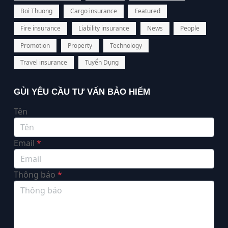
Boi Thuong
Cargo insurance
Featured
Fire insurance
Liability insurance
News
People
Promotion
Property
Technology
Travel insurance
Tuyển Dụng
GỦI YÊU CẦU TƯ VẤN BẢO HIỂM
Tên
Email
*
Thông báo
*