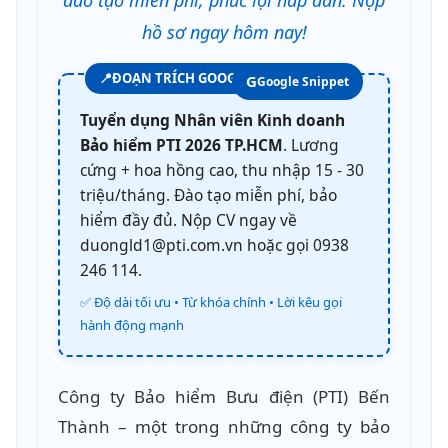
đào tạo miễn phí, phúc lợi hấp dẫn. Nộp
hồ sơ ngay hôm nay!
📍
ĐOẠN TRÍCH GOOGLE TÌM KIẾM
G
Google Snippet
Tuyển dụng Nhân viên Kinh doanh
Bảo hiểm PTI 2026 TP.HCM
. Lương
cứng + hoa hồng cao, thu nhập 15 - 30
triệu/tháng. Đào tạo miễn phí, bảo
hiểm đầy đủ. Nộp CV ngay về
duongld1@pti.com.vn hoặc gọi 0938
246 114.
✅ Độ dài tối ưu • Từ khóa chính • Lời kêu gọi
hành động mạnh
Công ty Bảo hiểm Bưu điện (PTI) Bến
Thành – một trong những công ty bảo