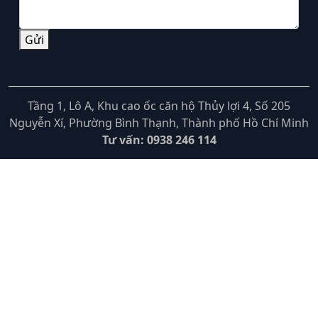
Gửi
Tầng 1, Lô A, Khu cao ốc căn hộ Thủy lợi 4, Số 205
Nguyễn Xí, Phường Bình Thạnh, Thành phố Hồ Chí Minh
Tư vấn: 0938 246 114