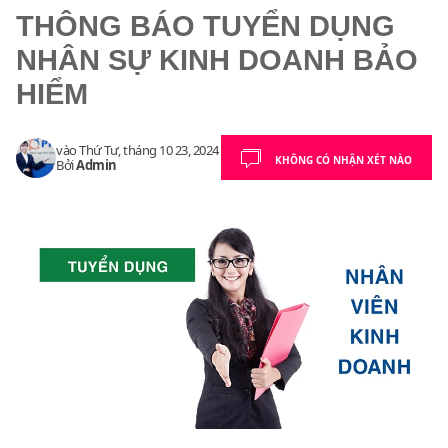
THÔNG BÁO TUYỂN DỤNG
NHÂN SỰ KINH DOANH BẢO
HIỂM
vào
Thứ Tư, tháng 10 23, 2024
KHÔNG CÓ NHẬN XÉT NÀO
Bởi
Admin